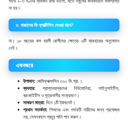
সাথে ২–৩ ঘণ্টার ব্যবধান রাখা ভালো, যাতে ওষুধের কার্যকারিতা বাধাগ্রস্ত
না হয়।
৩. বাচ্চাদের কি ফ্যাক্টিসিন দেওয়া যাবে?
না।
১৮ বছরের কম বয়সী রোগীদের ক্ষেত্রে এটি ব্যবহারের অনুমোদন
নেই।
একনজরে
উপাদান:
জেমিফ্লক্সাসিন ৩২০ মি.গ্রা.।
ব্যবহার:
প্রাপ্তবয়স্কদের নিউমোনিয়া, সাইনুসাইটিস,
ব্রংকাইটিস ও মূত্রনালীর সংক্রমণে।
সাধারণ মাত্রা:
দিনে ১টি ট্যাবলেট।
প্রধান সতর্কতা:
শিশুদের এবং গর্ভবতী নারীদের জন্য প্রযোজ্য
নয়; সেবনকালে প্রচুর পানি পান করুন।