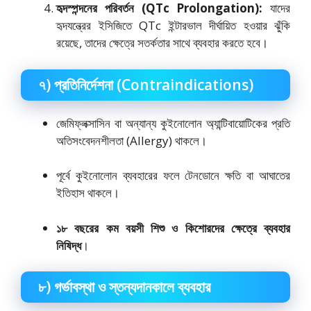
হৃদস্পন্দনের পরিবর্তন (QTc Prolongation):
যাদের
হৃদযন্ত্রের ইসিজিতে QTc ইন্টারভাল দীর্ঘায়িত হওয়ার ঝুঁকি
রয়েছে, তাদের ক্ষেত্রে সতর্কতার সাথে ব্যবহার করতে হবে।
৭) প্রতিনির্দেশনা (Contraindications)
জেমিফ্লক্সাসিন বা অন্যান্য কুইনোলোন অ্যান্টিবায়োটিকের প্রতি
অতিসংবেদনশীলতা (Allergy) থাকলে।
পূর্বে কুইনোলোন ব্যবহারের ফলে টেনডোনে ক্ষতি বা আঘাতের
ইতিহাস থাকলে।
১৮ বছরের কম বয়সী শিশু ও কিশোরদের ক্ষেত্রে ব্যবহার
নিষিদ্ধ
।
৮) গর্ভাবস্থা ও স্তন্যদানকালে ব্যবহার