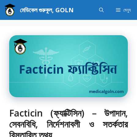
এড়িেয়
মেডিকেল গুরুকুল, GOLN
মেন্যু
লেখায়
যান
Facticin (ফ্যাক্টিসিন) – উপাদান,
সেবনবিধি, নির্দেশনাবলী ও সতর্কতার
বিস্তারিত তথ্য