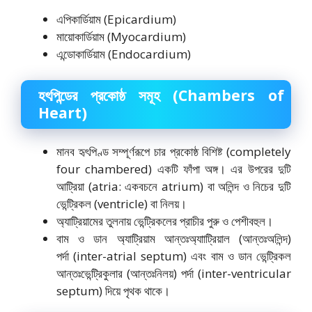
এপিকার্ডিয়াম (Epicardium)
মায়োকার্ডিয়াম (Myocardium)
এন্ডোকার্ডিয়াম (Endocardium)
হৎপিন্ডের প্রকোষ্ঠ সমূহ
(Chambers of
Heart)
মানব হৃৎপিণ্ড সম্পূর্ণরূপে চার প্রকোষ্ঠ বিশিষ্ট (completely
four chambered) একটি ফাঁপা অঙ্গ। এর উপরের দুটি
আট্রিয়া (atria: একবচনে atrium) বা অলিন্দ ও নিচের দুটি
ভেন্ট্রিকল (ventricle) বা নিলয়।
অ্যাট্রিয়ামের তুলনায় ভেন্ট্রিকলের প্রাচীর পুরু ও পেশীবহুল।
বাম ও ডান অ্যাট্রিয়াম আন্তঃঅ্যাাট্রিয়াল (আন্তঃঅলিন্দ)
পর্দা (inter-atrial septum) এবং বাম ও ডান ভেন্ট্রিকল
আন্তঃভেন্ট্রিকুলার (আন্তঃনিলয়) পর্দা (inter-ventricular
septum) দিয়ে পৃথক থাকে।