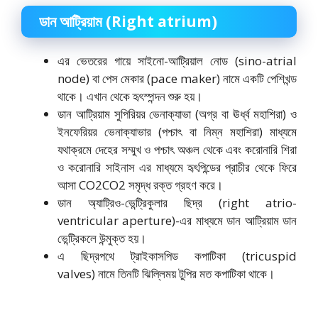
ডান আট্রিয়াম
(Right atrium)
এর ভেতরের গায়ে সাইনো-আট্রিয়াল নোড (sino-atrial
node) বা পেস মেকার (pace maker) নামে একটি পেশিখন্ড
থাকে। এখান থেকে হৃৎস্পন্দন শুরু হয়।
ডান আট্রিয়াম সুপিরিয়র ভেনাক্যাভা (অগ্র বা ঊর্ধ্ব মহাশিরা) ও
ইনফেরিয়র ভেনাক্যাভার (পশ্চাৎ বা নিম্ন মহাশিরা) মাধ্যমে
যথাক্রমে দেহের সম্মুখ ও পশ্চাৎ অঞ্চল থেকে এবং করোনারি শিরা
ও করোনারি সাইনাস এর মাধ্যমে হৃৎপিন্ডের প্রাচীর থেকে ফিরে
আসা
CO2
CO
2
সমৃদ্ধ রক্ত গ্রহণ করে।
ডান অ্যাট্রিও-ভেন্ট্রিকুলার ছিদ্র (right atrio-
ventricular aperture)-এর মাধ্যমে ডান আট্রিয়াম ডান
ভেন্ট্রিকলে উন্মুক্ত হয়।
এ ছিদ্রপথে ট্রাইকাসপিড কপাটিকা (tricuspid
valves) নামে তিনটি ঝিল্লিময় টুপির মত কপাটিকা থাকে।