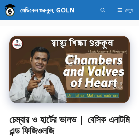
এড়িেয়
মেডিকেল গুরুকুল, GOLN
মেন্যু
লেখায়
যান
চেম্বার ও হার্টের ভালভ | বেসিক এনাটমি
এন্ড ফিজিওলজি