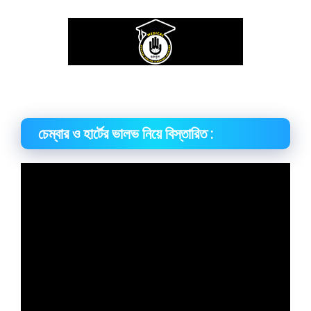
চেম্বার ও হার্টের ভালভ নিয়ে বিস্তারিত :