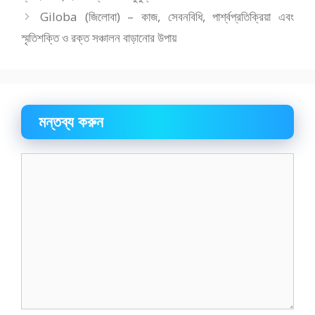
Giloba (জিলোবা) – কাজ, সেবনবিধি, পার্শ্বপ্রতিক্রিয়া এবং
স্মৃতিশক্তি ও রক্ত সঞ্চালন বাড়ানোর উপায়
মন্তব্য করুন
মন্তব্য