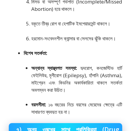
মিসড বা অসম্পূর্ণ গর্ভপাত (Incomplete/Missed
Abortion) হয়ে থাকলে।
যকৃতে তীব্র রোগ বা হেপাটিক ইমপেয়ারমেন্ট থাকলে।
হরমোন-সংবেদনশীল ক্যান্সার বা সেলসের ঝুঁকি থাকলে।
বিশেষ সতর্কতা:
অন্যান্য স্বাস্থ্যগত সমস্যা:
হৃদরোগ, কনজেস্টিভ হার্ট
ফেইলিউর, মৃগীরোগ (Epilepsy), হাঁপানি (Asthma),
মাইগ্রেন এবং কিডনির অকার্যকারিতা থাকলে সতর্কতা
অবলম্বন করা উচিত।
বয়সসীমা:
১৬ বছরের নিচে বয়সের মেয়েদের ক্ষেত্রে এটি
সাধারণত ব্যবহৃত হয় না।
৭) অন্য ওষুধের সাথে প্রতিক্রিয়া (Drug