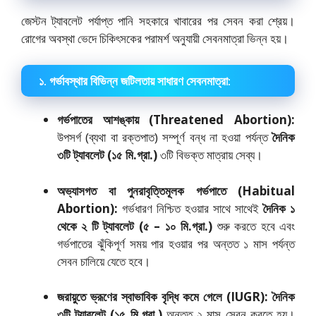
জেস্টন ট্যাবলেট পর্যাপ্ত পানি সহকারে খাবারের পর সেবন করা শ্রেয়।
রোগের অবস্থা ভেদে চিকিৎসকের পরামর্শ অনুযায়ী সেবনমাত্রা ভিন্ন হয়।
১. গর্ভাবস্থার বিভিন্ন জটিলতায় সাধারণ সেবনমাত্রা:
গর্ভপাতের আশঙ্কায় (Threatened Abortion):
উপসর্গ (ব্যথা বা রক্তপাত) সম্পূর্ণ বন্ধ না হওয়া পর্যন্ত
দৈনিক
৩টি ট্যাবলেট (১৫ মি.গ্রা.)
৩টি বিভক্ত মাত্রায় সেব্য।
অভ্যাসগত বা পুনরাবৃত্তিমূলক গর্ভপাতে (Habitual
Abortion):
গর্ভধারণ নিশ্চিত হওয়ার সাথে সাথেই
দৈনিক ১
থেকে ২ টি ট্যাবলেট (৫ – ১০ মি.গ্রা.)
শুরু করতে হবে এবং
গর্ভপাতের ঝুঁকিপূর্ণ সময় পার হওয়ার পর অন্তত ১ মাস পর্যন্ত
সেবন চালিয়ে যেতে হবে।
জরায়ুতে ভ্রূণের স্বাভাবিক বৃদ্ধি কমে গেলে (IUGR):
দৈনিক
৩টি ট্যাবলেট (১৫ মি.গ্রা.)
অন্তত ২ মাস সেবন করতে হয়।