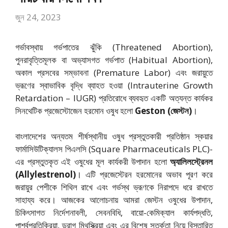
জুন 24, 2023
গর্ভাবস্থায় গর্ভপাতের ঝুঁকি (Threatened Abortion),
পুনরাবৃত্তিমূলক বা অভ্যাসগত গর্ভপাত (Habitual Abortion),
অকাল প্রসবের সম্ভাবনা (Premature Labor) এবং জরায়ুতে
ভ্রূণের স্বাভাবিক বৃদ্ধি ব্যাহত হওয়া (Intrauterine Growth
Retardation – IUGR) প্রতিরোধে ব্যবহৃত একটি অত্যন্ত কার্যকর
সিনথেটিক প্রজেস্টোজেন হরমোন ওষুধ হলো
Geston (জেস্টন)
।
বাংলাদেশের অন্যতম শীর্ষস্থানীয় ওষুধ প্রস্তুতকারী প্রতিষ্ঠান স্কয়ার
ফার্মাসিউটিক্যালস পিএলসি (Square Pharmaceuticals PLC)-
এর প্রস্তুতকৃত এই ওষুধের মূল কার্যকরী উপাদান হলো
অ্যালিলস্ট্রেনল
(Allylestrenol)
। এটি প্রজেস্টেরন হরমোনের অভাব পূরণ করে
জরায়ুর পেশীকে শিথিল রাখে এবং গর্ভস্থ ভ্রূণকে নিরাপদে ধরে রাখতে
সাহায্য করে। আজকের আলোচনায় আমরা জেস্টন ওষুধের উপাদান,
চিকিৎসাগত নির্দেশনাবলী, সেবনবিধি, বায়ো-কেমিক্যাল কার্যপদ্ধতি,
পার্শ্বপ্রতিক্রিয়া, ড্রাগ মিথস্ক্রিয়া এবং এর বিশেষ সতর্কতা নিয়ে বিস্তারিত