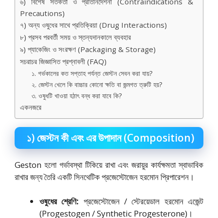
৬) বিশেষ সতর্কতা ও প্রতিনির্দেশনা (Contraindications &
Precautions)
৭) অন্য ওষুধের সাথে প্রতিক্রিয়া (Drug Interactions)
৮) প্রসব পরবর্তী সময় ও স্তন্যদানকালে ব্যবহার
৯) প্যাকেজিং ও সংরক্ষণ (Packaging & Storage)
সচরাচর জিজ্ঞাসিত প্রশ্নাবলী (FAQ)
১. গর্ভকালের কত সপ্তাহ পর্যন্ত জেস্টন সেবন করা যায়?
২. জেস্টন খেলে কি বাচ্চার কোনো ক্ষতি বা জন্মগত ত্রুটি হয়?
৩. ওষুধটি খাওয়া হঠাৎ বন্ধ করা যাবে কি?
একনজরে
১) জেস্টন কী এবং এর উপাদান (Composition)
Geston হলো গর্ভাবস্থা টিকিয়ে রাখা এবং জরায়ুর কার্যক্ষমতা স্বাভাবিক
রাখার জন্য তৈরি একটি সিনথেটিক প্রজেস্টোজেন হরমোন প্রিপারেশন।
ওষুধের শ্রেণি:
প্রজেস্টোজেন / স্টেরয়েডাল হরমোন এজেন্ট
(Progestogen / Synthetic Progesterone)।