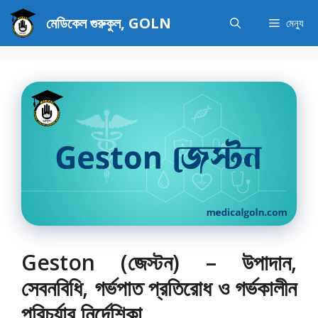
এড়িেয়
মেডিকেল গুরুকুল, GOLN
মেন্যু
লেখায়
যান
Geston (জেস্টন) – উপাদান,
সেবনবিধি, গর্ভপাত প্রতিরোধ ও গর্ভকালীন
পরিচর্যার নির্দেশিকা