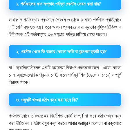
১. গর্ভকালের কত সপ্তাহ পর্যন্ত জেস্টন সেবন করা যায়?
সাধারণত গর্ভাবস্থার প্রথমার্ধে (প্রথম ৩ থেকে ৪ মাস) গর্ভপাত প্রতিরোধে
এটি বেশি ব্যবহৃত হয়। তবে অকাল প্রসব রোধ বা ভ্রূণের বৃদ্ধির চিকিৎসায়
চিকিৎসক এটি গর্ভাবস্থার ৩৬ সপ্তাহ পর্যন্ত চালিয়ে যেতে পারেন।
২. জেস্টন খেলে কি বাচ্চার কোনো ক্ষতি বা জন্মগত ত্রুটি হয়?
না। অ্যালিলস্ট্রেনল একটি অত্যন্ত নিরাপদ প্রজেস্টোজেন। এতে কোনো
মেল অ্যান্ডোজেনিক প্রভাব নেই, ফলে গর্ভস্থ শিশু (ছেলে বা মেয়ে) সম্পূর্ণ
নিরাপদ থাকে।
৩. ওষুধটি খাওয়া হঠাৎ বন্ধ করা যাবে কি?
গর্ভপাত রোধে চিকিৎসকের নির্দেশিত কোর্স সম্পূর্ণ না করে হঠাৎ ওষুধ বন্ধ
করা উচিত নয়। হঠাৎ ওষুধ বন্ধ করলে আবার জরায়ুর সংকোচন বা রক্তপাত