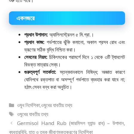
শুরু হতে পারে।
একনজরে
প্রধান উপাদান:
অ্যালিলস্ট্রেনল ৫ মি.গ্রা.।
প্রধান কাজ:
গর্ভপাতের ঝুঁকি কমানো, অকাল প্রসব রোধ এবং
ভ্রূণের সঠিক বৃদ্ধি নিশ্চিত করা।
সেবনের নিয়ম:
চিকিৎসকের পরামর্শে দিনে ১ থেকে ৩টি ট্যাবলেট
বিভক্ত মাত্রায় সেব্য।
গুরুত্বপূর্ণ সতর্কতা:
স্তন্যদানকালে নিষিদ্ধ; অজ্ঞাত কারণে
যোনিপথে রক্তপাত বা অসম্পূর্ণ গর্ভপাতে ব্যবহার করা যাবে না;
হঠাৎ সেবন বন্ধ করা অনুচিত।
বিভাগ
ওষুধ নির্দেশিকা
,
ওষুধের যাবতীয় তথ্য
সমূহ
ট্যাগ
ওষুধের যাবতীয় তথ্য
সমূহ
Germisol Hand Rub (জারমিসল হ্যান্ড রাব) – উপাদান,
ব্যবহারবিধি, হাত ও ত্বক জীবাণুমুক্তকরণের নির্দেশিকা