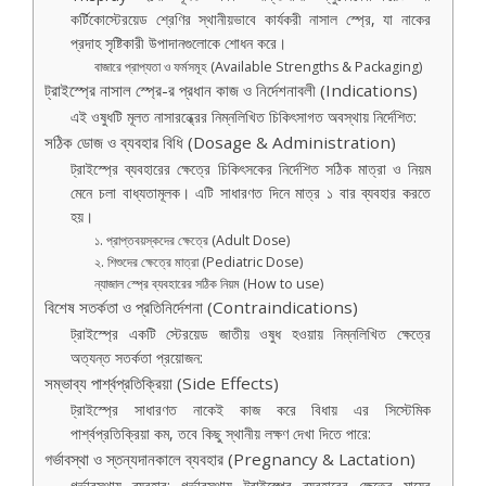
কর্টিকোস্টেরয়েড শ্রেণির স্থানীয়ভাবে কার্যকরী নাসাল স্প্রে, যা নাকের
প্রদাহ সৃষ্টিকারী উপাদানগুলোকে শোধন করে।
বাজারে প্রাপ্যতা ও ফর্মসমূহ (Available Strengths & Packaging)
ট্রাইস্প্রে নাসাল স্প্রে-র প্রধান কাজ ও নির্দেশনাবলী (Indications)
এই ওষুধটি মূলত নাসারন্ধ্রের নিম্নলিখিত চিকিৎসাগত অবস্থায় নির্দেশিত:
সঠিক ডোজ ও ব্যবহার বিধি (Dosage & Administration)
ট্রাইস্প্রে ব্যবহারের ক্ষেত্রে চিকিৎসকের নির্দেশিত সঠিক মাত্রা ও নিয়ম
মেনে চলা বাধ্যতামূলক। এটি সাধারণত দিনে মাত্র ১ বার ব্যবহার করতে
হয়।
১. প্রাপ্তবয়স্কদের ক্ষেত্রে (Adult Dose)
২. শিশুদের ক্ষেত্রে মাত্রা (Pediatric Dose)
ন্যাজাল স্প্রে ব্যবহারের সঠিক নিয়ম (How to use)
বিশেষ সতর্কতা ও প্রতিনির্দেশনা (Contraindications)
ট্রাইস্প্রে একটি স্টেরয়েড জাতীয় ওষুধ হওয়ায় নিম্নলিখিত ক্ষেত্রে
অত্যন্ত সতর্কতা প্রয়োজন:
সম্ভাব্য পার্শ্বপ্রতিক্রিয়া (Side Effects)
ট্রাইস্প্রে সাধারণত নাকেই কাজ করে বিধায় এর সিস্টেমিক
পার্শ্বপ্রতিক্রিয়া কম, তবে কিছু স্থানীয় লক্ষণ দেখা দিতে পারে:
গর্ভাবস্থা ও স্তন্যদানকালে ব্যবহার (Pregnancy & Lactation)
গর্ভাবস্থায় ব্যবহার: গর্ভাবস্থায় ট্রাইস্প্রে ব্যবহারের ক্ষেত্রে মায়ের