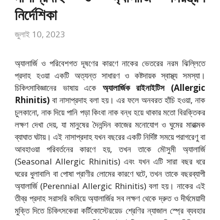
নির্দেশিকা
জুলাই 10, 2023
অ্যালার্জি ও পরিবেশগত দূষণের কারণে নাকের ভেতরের নরম ঝিল্লিতে
প্রদাহ হওয়া একটি অত্যন্ত সাধারণ ও কষ্টদায়ক স্বাস্থ্য সমস্যা।
চিকিৎসাবিজ্ঞানের ভাষায় একে
অ্যালার্জিক রাইনাইটিস (Allergic
Rhinitis)
বা নাসাপ্রদাহ বলা হয়। এর ফলে অনবরত হাঁচি হওয়া, নাক
চুলকানো, নাক দিয়ে পানি পড়া কিংবা নাক বন্ধ হয়ে থাকার মতো বিরক্তিকর
লক্ষণ দেখা দেয়, যা মানুষের দৈনন্দিন কাজের মনোযোগ ও ঘুমের মারাত্মক
ব্যাঘাত ঘটায়। এই নাসাপ্রদাহ যখন বছরের একটি নির্দিষ্ট সময়ে পরাগরেণু বা
আবহাওয়া পরিবর্তনের কারণে হয়, তখন তাকে মৌসুমী অ্যালার্জি
(Seasonal Allergic Rhinitis) এবং যখন এটি সারা বছর ধরে
ঘরের ধুলাবালি বা পোষা প্রাণীর লোমের কারণে ঘটে, তখন তাকে বছরব্যাপী
অ্যালার্জি (Perennial Allergic Rhinitis) বলা হয়। নাকের এই
তীব্র প্রদাহ সরাসরি কমিয়ে অ্যালার্জির সব লক্ষণ থেকে দ্রুত ও দীর্ঘমেয়াদী
মুক্তি দিতে চিকিৎসকেরা কর্টিকোস্টেরয়েড শ্রেণির ন্যাজাল স্প্রে ব্যবহার