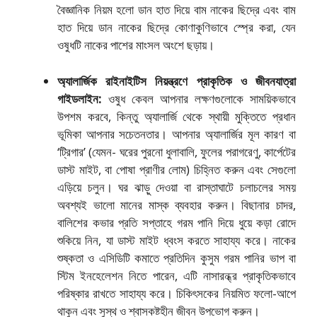
বৈজ্ঞানিক নিয়ম হলো ডান হাত দিয়ে বাম নাকের ছিদ্রে এবং বাম
হাত দিয়ে ডান নাকের ছিদ্রে কোণাকুণিভাবে স্প্রে করা, যেন
ওষুধটি নাকের পাশের মাংসল অংশে ছড়ায়।
অ্যালার্জিক রাইনাইটিস নিয়ন্ত্রণে প্রাকৃতিক ও জীবনযাত্রা
গাইডলাইন:
ওষুধ কেবল আপনার লক্ষণগুলোকে সাময়িকভাবে
উপশম করবে, কিন্তু অ্যালার্জি থেকে স্থায়ী মুক্তিতে প্রধান
ভূমিকা আপনার সচেতনতার। আপনার অ্যালার্জির মূল কারণ বা
‘ট্রিগার’ (যেমন- ঘরের পুরনো ধুলাবালি, ফুলের পরাগরেণু, কার্পেটের
ডাস্ট মাইট, বা পোষা প্রাণীর লোম) চিহ্নিত করুন এবং সেগুলো
এড়িয়ে চলুন। ঘর ঝাড়ু দেওয়া বা রাস্তাঘাটে চলাচলের সময়
অবশ্যই ভালো মানের মাস্ক ব্যবহার করুন। বিছানার চাদর,
বালিশের কভার প্রতি সপ্তাহে গরম পানি দিয়ে ধুয়ে কড়া রোদে
শুকিয়ে নিন, যা ডাস্ট মাইট ধ্বংস করতে সাহায্য করে। নাকের
শুষ্কতা ও এসিডিটি কমাতে প্রতিদিন কুসুম গরম পানির ভাপ বা
স্টিম ইনহেলেশন নিতে পারেন, এটি নাসারন্ধ্র প্রাকৃতিকভাবে
পরিষ্কার রাখতে সাহায্য করে। চিকিৎসকের নিয়মিত ফলো-আপে
থাকুন এবং সুস্থ ও শ্বাসকষ্টহীন জীবন উপভোগ করুন।