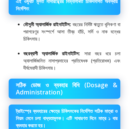
এই ওষুধটি মূলত নাসারন্ধ্রের নিম্নলিখিত চিকিৎসাগত অবস্থায়
নির্দেশিত:
মৌসুমী অ্যালার্জিক রাইনাইটিস:
বছরের নির্দিষ্ট ঋতুতে ধূলিকণা বা
পরাগরেণুর সংস্পর্শে আসা তীব্র হাঁচি, সর্দি ও নাক বন্ধের
চিকিৎসায়।
বছরব্যাপী অ্যালার্জিক রাইনাইটিস:
সারা বছর ধরে চলা
অ্যালার্জিজনিত নাসাপ্রদাহের প্রতিষেধক (প্রতিরোধক) এবং
দীর্ঘমেয়াদী চিকিৎসায়।
সঠিক ডোজ ও ব্যবহার বিধি (Dosage &
Administration)
ট্রাইস্প্রে ব্যবহারের ক্ষেত্রে চিকিৎসকের নির্দেশিত সঠিক মাত্রা ও
নিয়ম মেনে চলা বাধ্যতামূলক। এটি সাধারণত দিনে মাত্র ১ বার
ব্যবহার করতে হয়।