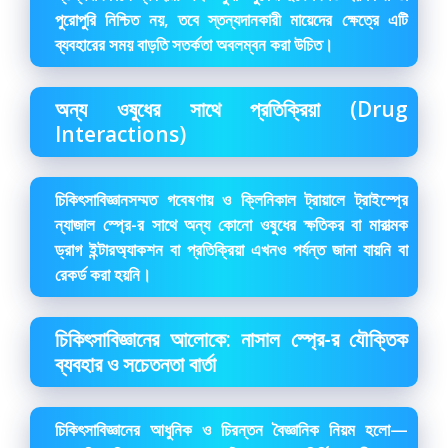
পুরোপুরি নিশ্চিত নয়, তবে স্তন্যদানকারী মায়েদের ক্ষেত্রে এটি
ব্যবহারের সময় বাড়তি সতর্কতা অবলম্বন করা উচিত।
অন্য ওষুধের সাথে প্রতিক্রিয়া (Drug
Interactions)
চিকিৎসাবিজ্ঞানসম্মত গবেষণায় ও ক্লিনিকাল ট্রায়ালে ট্রাইস্প্রে
ন্যাজাল স্প্রে-র সাথে অন্য কোনো ওষুধের ক্ষতিকর বা মারাত্মক
ড্রাগ ইন্টারঅ্যাকশন বা প্রতিক্রিয়া এখনও পর্যন্ত জানা যায়নি বা
রেকর্ড করা হয়নি।
চিকিৎসাবিজ্ঞানের আলোকে: নাসাল স্প্রে-র যৌক্তিক
ব্যবহার ও সচেতনতা বার্তা
চিকিৎসাবিজ্ঞানের আধুনিক ও চিরন্তন বৈজ্ঞানিক নিয়ম হলো—