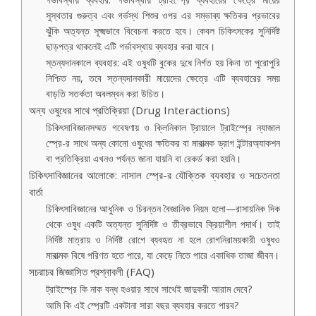
সুস্থতার গুরুত্ব এবং গর্ভস্থ শিশুর ওপর এর সম্ভাব্য ক্ষতিকর প্রভাবের
ঝুঁকি অত্যন্ত সূক্ষ্মভাবে বিবেচনা করতে হবে। কেবল চিকিৎসকের সুনির্দিষ্ট
ছাড়পত্র থাকলেই এটি গর্ভাবস্থায় ব্যবহার করা যাবে।
স্তন্যদানকালে ব্যবহার: এই ওষুধটি বুকের দুধে নির্গত হয় কিনা তা পুরোপুরি
নিশ্চিত নয়, তবে স্তন্যদানকারী মায়েদের ক্ষেত্রে এটি ব্যবহারের সময়
বাড়তি সতর্কতা অবলম্বন করা উচিত।
অন্য ওষুধের সাথে প্রতিক্রিয়া (Drug Interactions)
চিকিৎসাবিজ্ঞানসম্মত গবেষণায় ও ক্লিনিকাল ট্রায়ালে ট্রাইস্প্রে ন্যাজাল
স্প্রে-র সাথে অন্য কোনো ওষুধের ক্ষতিকর বা মারাত্মক ড্রাগ ইন্টারঅ্যাকশন
বা প্রতিক্রিয়া এখনও পর্যন্ত জানা যায়নি বা রেকর্ড করা হয়নি।
চিকিৎসাবিজ্ঞানের আলোকে: নাসাল স্প্রে-র যৌক্তিক ব্যবহার ও সচেতনতা
বার্তা
চিকিৎসাবিজ্ঞানের আধুনিক ও চিরন্তন বৈজ্ঞানিক নিয়ম হলো—রাসায়নিক দিক
থেকে ওষুধ একটি অত্যন্ত সুনির্দিষ্ট ও তীব্রভাবে ক্রিয়াশীল পদার্থ। তাই
নির্দিষ্ট মাত্রায় ও নির্দিষ্ট রোগে ব্যবহৃত না হলে রোগনিরাময়কারী ওষুধও
মারাত্মক বিষে পরিণত হতে পারে, যা কেড়ে নিতে পারে একাধিক তাজা জীবন।
সচরাচর জিজ্ঞাসিত প্রশ্নাবলী (FAQ)
ট্রাইস্প্রে কি নাক বন্ধ হওয়ার সাথে সাথেই জাদুকরী আরাম দেবে?
আমি কি এই স্প্রেটি একটানা সারা বছর ব্যবহার করতে পারব?