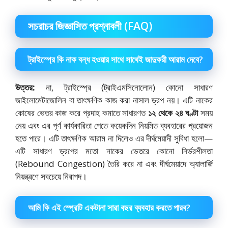
সচরাচর জিজ্ঞাসিত প্রশ্নাবলী (FAQ)
ট্রাইস্প্রে কি নাক বন্ধ হওয়ার সাথে সাথেই জাদুকরী আরাম দেবে?
উত্তর:
না, ট্রাইস্প্রে (ট্রাইএমসিনোলোন) কোনো সাধারণ
জাইলোমেটাজোলিন বা তাৎক্ষণিক কাজ করা নাসাল ড্রপ নয়। এটি নাকের
কোষের ভেতর কাজ করে প্রদাহ কমাতে সাধারণত
১২ থেকে ২৪ ঘণ্টা
সময়
নেয় এবং এর পূর্ণ কার্যকারিতা পেতে কয়েকদিন নিয়মিত ব্যবহারের প্রয়োজন
হতে পারে। এটি তাৎক্ষণিক আরাম না দিলেও এর দীর্ঘমেয়াদী সুবিধা হলো—
এটি সাধারণ ড্রপের মতো নাকের ভেতরে কোনো নির্ভরশীলতা
(Rebound Congestion) তৈরি করে না এবং দীর্ঘমেয়াদে অ্যালার্জি
নিয়ন্ত্রণে সবচেয়ে নিরাপদ।
আমি কি এই স্প্রেটি একটানা সারা বছর ব্যবহার করতে পারব?