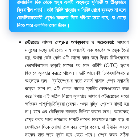
রাসায়নিক দিক থেকে ওষুধ একটি অত্যন্ত সুনির্দিষ্ট ও তীব্রভাবে
ক্রিয়াশীল পদার্থ। তাই নির্দিষ্ট মাত্রায় ও নির্দিষ্ট রোগে ব্যবহৃত না হলে
রোগনিরাময়কারী ওষুধও মারাত্মক বিষে পরিণত হতে পারে, যা কেড়ে
নিতে পারে একাধিক তাজা জীবন।
স্টেরয়েড নাসাল স্প্রে-র অপব্যবহার ও সচেতনতা:
সাধারণ
মানুষের মধ্যে স্টেরয়েড নাম শুনলেই এক ধরণের আতঙ্ক তৈরি
হয়, অথবা কেউ কেউ এটি ভালো কাজ করে বিধায় চিকিৎসকের
প্রেসক্রিপশন ছাড়াই মাসের পর মাস ওটিসি (OTC) ড্রাগ
হিসেবে ব্যবহার করতে থাকেন। দুটি আচরণই চিকিৎসাবিজ্ঞানের
আলোকে ভুল। ট্রাইস্প্রে-র মতো মডার্ন নাসাল স্প্রে সরাসরি
রক্তে মেশে না, এটি কেবল নাকের স্থানীয় কোষগুলোতে কাজ
করে বিধায় এটি সঠিক নিয়মে ব্যবহারে সাধারণ স্টেরয়েডের মতো
ক্ষতিকর পার্শ্বপ্রতিক্রিয়া (যেমন- ওজন বৃদ্ধি, প্রেশার বাড়া) হয়
না। তবে এর যৌক্তিক ব্যবহার নিশ্চিত করতে হবে। অনেকেই
স্প্রে করার সময় নজেলের মাথাটি নাকের মাঝখানের নরম হাড় বা
সেপ্টামের দিকে সোজা তাক করে স্প্রে করেন, যা দীর্ঘদিন করলে
নাকের হাড় ক্ষয়ে ফুটো হয়ে যেতে পারে। স্প্রে করার সঠিক