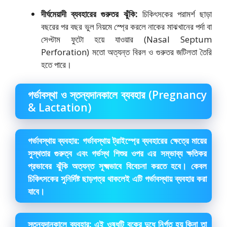
দীর্ঘমেয়াদী ব্যবহারের গুরুতর ঝুঁকি:
চিকিৎসকের পরামর্শ ছাড়া
বছরের পর বছর ভুল নিয়মে স্প্রে করলে নাকের মাঝখানের পর্দা বা
সেপ্টাম ফুটো হয়ে যাওয়ার (Nasal Septum
Perforation) মতো অত্যন্ত বিরল ও গুরুতর জটিলতা তৈরি
হতে পারে।
গর্ভাবস্থা ও স্তন্যদানকালে ব্যবহার (Pregnancy
& Lactation)
গর্ভাবস্থায় ব্যবহার:
গর্ভাবস্থায় ট্রাইস্প্রে ব্যবহারের ক্ষেত্রে মায়ের
সুস্থতার গুরুত্ব এবং গর্ভস্থ শিশুর ওপর এর সম্ভাব্য ক্ষতিকর
প্রভাবের ঝুঁকি অত্যন্ত সূক্ষ্মভাবে বিবেচনা করতে হবে। কেবল
চিকিৎসকের সুনির্দিষ্ট ছাড়পত্র থাকলেই এটি গর্ভাবস্থায় ব্যবহার করা
যাবে।
স্তন্যদানকালে ব্যবহার:
এই ওষুধটি বুকের দুধে নির্গত হয় কিনা তা