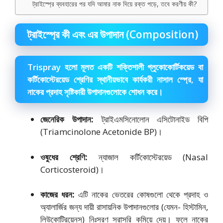
ট্রাইস্প্রে ব্যবহারের পর যদি আমার নাক দিয়ে রক্ত পড়ে, তবে করণীয় কী?
ট্রাইস্প্রে কী এবং এর উপাদান (Composition)
Trispray হলো মূলত একটি শক্তিশালী গ্লুকোকোর্টিকয়েড বা
কর্টিকোস্টেরয়েড শ্রেণির স্থানীয়ভাবে কার্যকরী নাসাল স্প্রে, যা
নাকের প্রদাহ সৃষ্টিকারী উপাদানগুলোকে শোধন করে।
জেনেরিক উপাদান:
ট্রাইএমসিনোলোন এসিটোনাইড বিপি
(Triamcinolone Acetonide BP)।
ওষুধের শ্রেণি:
ন্যাজাল কর্টিকোস্টেরয়েড (Nasal
Corticosteroid)।
কাজের ধরন:
এটি নাকের ভেতরের কোষগুলো থেকে প্রদাহ ও
অ্যালার্জির জন্য দায়ী রাসায়নিক উপাদানগুলোর (যেমন- হিস্টামিন,
লিউকোট্রিয়েনস) নিঃসরণ সরাসরি কমিয়ে দেয়। ফলে নাকের