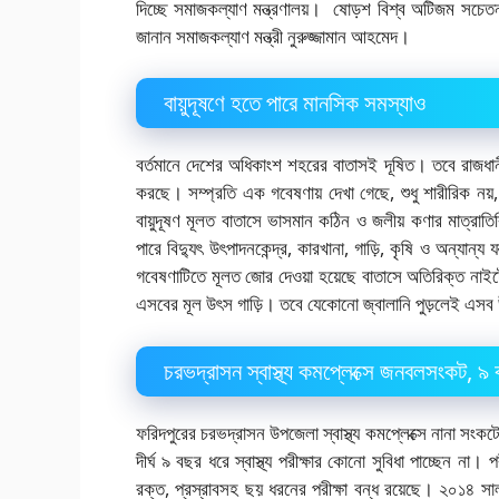
দিচ্ছে সমাজকল্যাণ মন্ত্রণালয়।
ষোড়শ বিশ্ব অটিজম সচেতনত
জানান সমাজকল্যাণ মন্ত্রী নুরুজ্জামান আহমেদ।
বায়ুদূষণে হতে পারে মানসিক সমস্যাও
বর্তমানে দেশের অধিকাংশ শহরের বাতাসই দূষিত। তবে রাজধানী
করছে। সম্প্রতি এক গবেষণায় দেখা গেছে, শুধু শারীরিক ন
বায়ুদূষণ মূলত বাতাসে ভাসমান কঠিন ও জলীয় কণার মাত্রাতি
পারে বিদ্যুৎ উৎপাদনকেন্দ্র, কারখানা, গাড়ি, কৃষি ও অন্যান্য য
গবেষণাটিতে মূলত জোর দেওয়া হয়েছে বাতাসে অতিরিক্ত নাই
এসবের মূল উৎস গাড়ি। তবে যেকোনো জ্বালানি পুড়লেই এসব
চরভদ্রাসন স্বাস্থ্য কমপ্লেক্সে জনবলসংকট, ৯ বছর
ফরিদপুরের চরভদ্রাসন উপজেলা স্বাস্থ্য কমপ্লেক্সে নানা সংকট
দীর্ঘ ৯ বছর ধরে স্বাস্থ্য পরীক্ষার কোনো সুবিধা পাচ্ছেন না
রক্ত, প্রস্রাবসহ ছয় ধরনের পরীক্ষা বন্ধ রয়েছে। ২০১৪ স