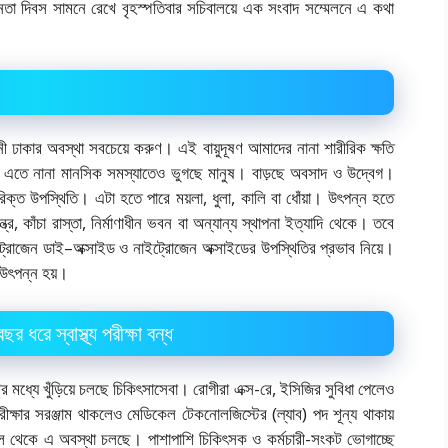
া দিবস সামনে রেখে বৃহস্পতিবার সচিবালয়ে এক সংবাদ সম্মেলনে এ কথা
 ঢাকার অবস্থা সবচেয়ে করুণ। এই বায়ুদূষণ আমাদের নানা শারীরিক ক্ষতি
য়, এতে নানা মানসিক সমস্যাতেও ভুগছে মানুষ। বাড়ছে অবসাদ ও উদ্বেগ।
রিক্ত উপস্থিতি। এটা হতে পারে ময়লা, ধুলা, কালি বা ধোঁয়া। উৎপন্ন হতে
ন্ত্র, কাঁচা রাস্তা, নির্মাণাধীন ভবন বা অন্যান্য স্থাপনা ইত্যাদি থেকে। তবে
ট্রোজেন ডাই–অক্সাইড ও নাইট্রোজেন অক্সাইডের উপস্থিতির প্রভাব নিয়ে।
 উৎপন্ন হয়।
 ধরে স্বাস্থ্য পরীক্ষা বন্ধ
ের মধ্যে খুঁড়িয়ে চলছে চিকিৎসাসেবা। রোগীরা এক্স-রে, ইসিজির সুবিধা পেলেও
। পরীক্ষার সরঞ্জাম থাকলেও মেডিকেল টেকনোলজিস্টের (ল্যাব) পদ শূন্য থাকায়
াল থেকে এ অবস্থা চলছে। পাশাপাশি চিকিৎসক ও কর্মচারী-সংকট ভোগাচ্ছে