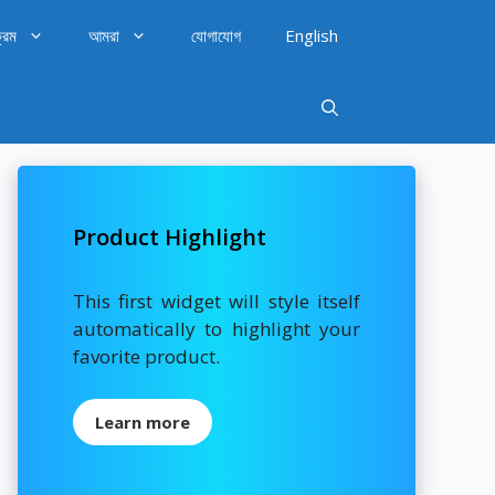
্রম
আমরা
যোগাযোগ
English
Product Highlight
This first widget will style itself
automatically to highlight your
favorite product.
Learn more