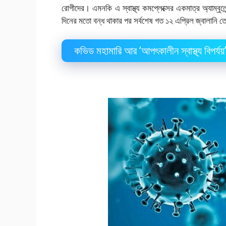
রোগীদের। এমনকি এ স্বাস্থ্য কমপ্লেক্সের একমাত্র অ্যাম্ব
দিনের মতো বন্ধ থাকার পর সর্বশেষ গত ১২ এপ্রিল জ্বালানি তে
কভিড মহামারি আর ‘আপৎকালীন স্বাস্থ্য বিপর্য