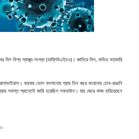
 খবর দিল বিশ্ব স্বাস্থ্য সংস্থা (ডাব্লিউএইচও)। জানিয়ে দিল, কভিড মহামারি
রোনাভাইরাস। বারবার ভোল বদলানোয় প্রায় তিন বছর করোনার চোখ-রাঙানি
 প্রায় সমস্ত প্রান্তেই জারি হয়েছিল লকডাউন। যার জেরে কাজ হারিয়েছেন
বর