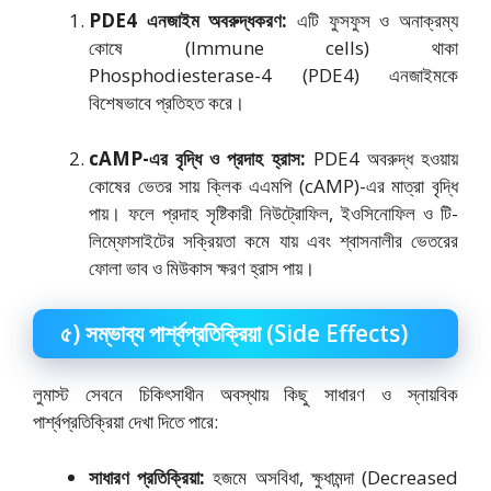
PDE4 এনজাইম অবরুদ্ধকরণ:
এটি ফুসফুস ও অনাক্রম্য
কোষে (Immune cells) থাকা
Phosphodiesterase-4 (PDE4) এনজাইমকে
বিশেষভাবে প্রতিহত করে।
cAMP-এর বৃদ্ধি ও প্রদাহ হ্রাস:
PDE4 অবরুদ্ধ হওয়ায়
কোষের ভেতর সায় ক্লিক এএমপি (cAMP)-এর মাত্রা বৃদ্ধি
পায়। ফলে প্রদাহ সৃষ্টিকারী নিউট্রোফিল, ইওসিনোফিল ও টি-
লিম্ফোসাইটের সক্রিয়তা কমে যায় এবং শ্বাসনালীর ভেতরের
ফোলা ভাব ও মিউকাস ক্ষরণ হ্রাস পায়।
৫) সম্ভাব্য পার্শ্বপ্রতিক্রিয়া (Side Effects)
লুমাস্ট সেবনে চিকিৎসাধীন অবস্থায় কিছু সাধারণ ও স্নায়বিক
পার্শ্বপ্রতিক্রিয়া দেখা দিতে পারে:
সাধারণ প্রতিক্রিয়া:
হজমে অসবিধা, ক্ষুধামন্দা (Decreased