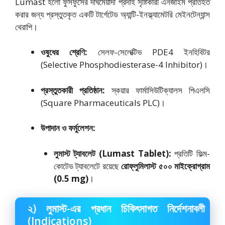
Lumast হলো ফুসফুসের দীর্ঘমেয়াদী প্রদাহ সৃষ্টিকারী এনজাইম প্রতিহত
করার জন্য প্রস্তুতকৃত একটি টার্গেটেড অ্যান্টি-ইনফ্ল্যামেটরি মেইনটেন্যান্স
থেরাপি।
ওষুধের শ্রেণি:
সেলফ-সেলেক্টিভ PDE4 ইনহিবিটর
(Selective Phosphodiesterase-4 Inhibitor)।
প্রস্তুতকারী প্রতিষ্ঠান:
স্কয়ার ফার্মাসিউটিক্যালস পিএলসি
(Square Pharmaceuticals PLC)।
উপাদান ও ফর্মুলেশন:
লুমাস্ট ট্যাবলেট (Lumast Tablet):
প্রতিটি ফিল্ম-
কোটেড ট্যাবলেটে রয়েছে
রোফ্লুমিলাস্ট ৫০০ মাইক্রোগ্রাম
(0.5 mg)
।
২) লুমাস্ট-এর প্রধান চিকিৎসাগত নির্দেশনাবলী
(Indications)