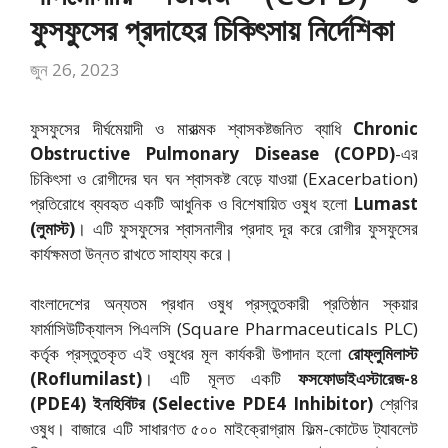
ফুসফুসের প্রদাহের চিকিৎসায় নির্দেশিকা
জুন 26, 2023
ফুসফুসের দীর্ঘমেয়াদী ও মারাত্মক শ্বাসকষ্টজনিত ব্যাধি
Chronic
Obstructive Pulmonary Disease (COPD)
-এর
চিকিৎসা ও রোগীদের ঘন ঘন শ্বাসকষ্ট বেড়ে যাওয়া (Exacerbation)
প্রতিরোধে ব্যবহৃত একটি আধুনিক ও বিশেষায়িত ওষুধ হলো
Lumast
(লুমাস্ট)
। এটি ফুসফুসের শ্বাসনালীর প্রদাহ দূর করে রোগীর ফুসফুসের
কার্যক্ষমতা উন্নত রাখতে সাহায্য করে।
বাংলাদেশের অন্যতম প্রধান ওষুধ প্রস্তুতকারী প্রতিষ্ঠান স্কয়ার
ফার্মাসিউটিক্যালস পিএলসি (Square Pharmaceuticals PLC)
কর্তৃক প্রস্তুতকৃত এই ওষুধের মূল কার্যকরী উপাদান হলো
রোফ্লুমিলাস্ট
(Roflumilast)
। এটি মূলত একটি
ফসফোডাইএস্টারেজ-৪
(PDE4) ইনহিবিটর (Selective PDE4 Inhibitor)
শ্রেণির
ওষুধ। বাজারে এটি সাধারণত ৫০০ মাইক্রোগ্রাম ফিল্ম-কোটেড ট্যাবলেট