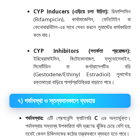
CYP Inducers (এড়িয়ে চলা উচিত):
রিফাম্পিসিন
(Rifampicin), কার্বামাজেপিন, ফেনিটোইন বা
ফেনোবারবিটাল-এর সাথে সেবন করলে লুমাস্টের কার্যকারিতা
কমে যায়।
CYP Inhibitors (সতর্কতা প্রয়োজন):
ইরিথ্রোমাইসিন, কিটোকোনাজল, ফ্লুভোসেমাইন,
সিমেটিডিন বা কনট্রাসেপটিভ বড়ি
(Gestodene/Ethinyl Estradiol) লুমাস্টের
রক্তমাত্রা বাড়িয়ে পার্শ্বপ্রতিক্রিয়া বাড়াতে পারে।
৭) গর্ভাবস্থা ও স্তন্যদানকালে ব্যবহার
গর্ভাবস্থায়:
এটি প্রেগনেন্সি ক্যাটাগরি
C
এর অন্তর্ভুক্ত।
গর্ভাবস্থায় সম্ভাব্য উপকারিতা যদি ভ্রূণের ঝুঁকির চেয়ে বেশি হয়,
তবেই কেবল চিকিৎসকের কঠোর তত্ত্বাবধানে ব্যবহৃত হতে পারে।