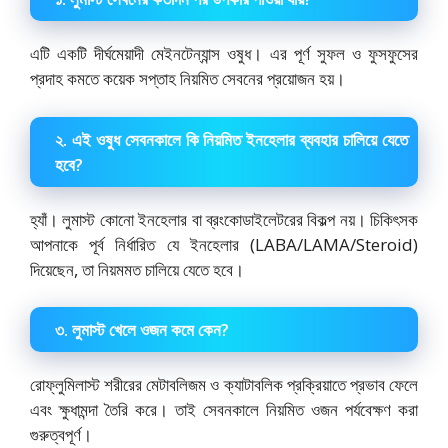
এটি একটি দীর্ঘমেয়াদী মেইনটেন্যান্স ওষুধ। এর পূর্ণ সুফল ও ফুসফুসের
প্রদাহ কমতে কয়েক সপ্তাহ নিয়মিত সেবনের প্রয়োজন হয়।
২. এই ওষুধ সেবনকালে কি নিয়মিত ইনহেলার ব্যবহার চালিয়ে যেতে
হবে?
হ্যাঁ। লুমাস্ট কোনো ইনহেলার বা ব্রংকোডাইলেটরের বিকল্প নয়। চিকিৎসক
আপনাকে পূর্ব নির্ধারিত যে ইনহেলার (LABA/LAMA/Steroid)
দিয়েছেন, তা নিয়মমত চালিয়ে যেতে হবে।
৩. লুমাস্ট খেলে ওজন কমে কেন?
রোফ্লুমিলাস্ট শরীরের মেটাবলিজম ও ক্যাটাবলিক প্রক্রিয়াতে প্রভাব ফেলে
এবং ক্ষুধামন্দা তৈরি করে। তাই সেবনকালে নিয়মিত ওজন পর্যবেক্ষণ করা
গুরুত্বপূর্ণ।