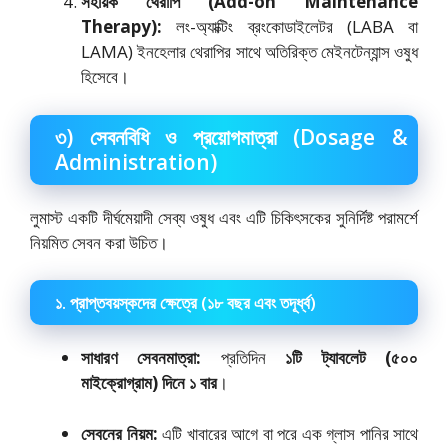
সহায়ক থেরাপি (Add-on Maintenance
Therapy):
লং-অ্যাক্টিং ব্রংকোডাইলেটর (LABA বা
LAMA) ইনহেলার থেরাপির সাথে অতিরিক্ত মেইনটেন্যান্স ওষুধ
হিসেবে।
৩) সেবনবিধি ও প্রয়োগমাত্রা (Dosage &
Administration)
লুমাস্ট একটি দীর্ঘমেয়াদী সেব্য ওষুধ এবং এটি চিকিৎসকের সুনির্দিষ্ট পরামর্শে
নিয়মিত সেবন করা উচিত।
১. প্রাপ্তবয়স্কদের ক্ষেত্রে (১৮ বছর এবং তদূর্ধ্ব)
সাধারণ সেবনমাত্রা:
প্রতিদিন
১টি ট্যাবলেট (৫০০
মাইক্রোগ্রাম) দিনে ১ বার
।
সেবনের নিয়ম:
এটি খাবারের আগে বা পরে এক গ্লাস পানির সাথে