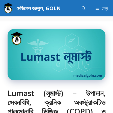
এড়িেয়
মেডিকেল গুরুকুল, GOLN
মেন্যু
লেখায়
যান
Lumast (লুমাস্ট) – উপাদান,
সেবনবিধি, ক্রনিক অবস্ট্রাকটিভ
পালমোনারি ডিজিজ (COPD) ও