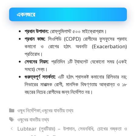
একনজরে
প্রধান উপাদান:
রোফ্লুমিলাস্ট ৫০০ মাইক্রোগ্রাম।
প্রধান কাজ:
সিওপিডি (COPD) রোগীদের ফুসফুসের প্রদাহ
কমানো ও রোগের হঠাৎ অবনতি (Exacerbation)
প্রতিরোধ।
সেবনের নিয়ম:
প্রতিদিন ১টি ট্যাবলেট যেকোনো সময় (একই
সময়ে) সেব্য।
গুরুত্বপূর্ণ সতর্কতা:
এটি হঠাৎ শ্বাসকষ্ট কমানোর রিলিভার নয়;
লিভারের মারাত্মক রোগী, মানসিক বিষণ্ণতায় আক্রান্ত ও ১৮
বছরের নিচের রোগীদের জন্য নির্দেশিত নয়।
বিভাগ
ওষুধ নির্দেশিকা
,
ওষুধের যাবতীয় তথ্য
সমূহ
ট্যাগ
ওষুধের যাবতীয় তথ্য
সমূহ
Lubtear (লুবটিয়ার) – উপাদান, সেবনবিধি, চোখের শুষ্কতা ও