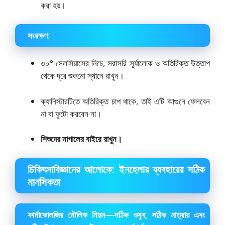
করা হয়।
সংরক্ষণ:
৩০° সেলসিয়াসের নিচে, সরাসরি সূর্যালোক ও অতিরিক্ত উত্তাপ
থেকে দূরে শুকনো স্থানে রাখুন।
ক্যানিস্টারটিতে অতিরিক্ত চাপ থাকে, তাই এটি আগুনে ফেলবেন
না বা ফুটো করবেন না।
শিশুদের নাগালের বাইরে রাখুন।
চিকিৎসাবিজ্ঞানের আলোকে: ইনহেলার ব্যবহারের সঠিক
মানসিকতা
ফার্মাকোলজির মৌলিক নিয়ম—
সঠিক ওষুধ, সঠিক মাত্রায় এবং