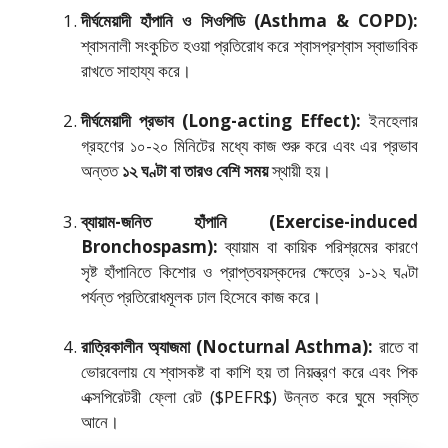
দীর্ঘমেয়াদী হাঁপানি ও সিওপিডি (Asthma & COPD):
শ্বাসনালী সংকুচিত হওয়া প্রতিরোধ করে শ্বাসপ্রশ্বাস স্বাভাবিক
রাখতে সাহায্য করে।
দীর্ঘমেয়াদী প্রভাব (Long-acting Effect):
ইনহেলার
গ্রহণের ১০-২০ মিনিটের মধ্যে কাজ শুরু করে এবং এর প্রভাব
অন্তত
১২ ঘণ্টা বা তারও বেশি সময়
স্থায়ী হয়।
ব্যায়াম-জনিত হাঁপানি (Exercise-induced
Bronchospasm):
ব্যায়াম বা কায়িক পরিশ্রমের কারণে
সৃষ্ট হাঁপানিতে কিশোর ও প্রাপ্তবয়স্কদের ক্ষেত্রে ১-১২ ঘণ্টা
পর্যন্ত প্রতিরোধমূলক ঢাল হিসেবে কাজ করে।
রাত্রিকালীন অ্যাজমা (Nocturnal Asthma):
রাতে বা
ভোরবেলায় যে শ্বাসকষ্ট বা কাশি হয় তা নিয়ন্ত্রণ করে এবং পিক
এক্সপিরেটরী ফ্লো রেট (
$PEFR$
) উন্নত করে ঘুমে স্বস্তি
আনে।