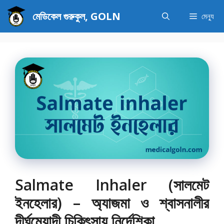
এড়িেয়
মেডিকেল গুরুকুল, GOLN
মেন্যু
লেখায়
যান
Salmate Inhaler (সালমেট
ইনহেলার) – অ্যাজমা ও শ্বাসনালীর
দীর্ঘমেয়াদী চিকিৎসায় নির্দেশিকা