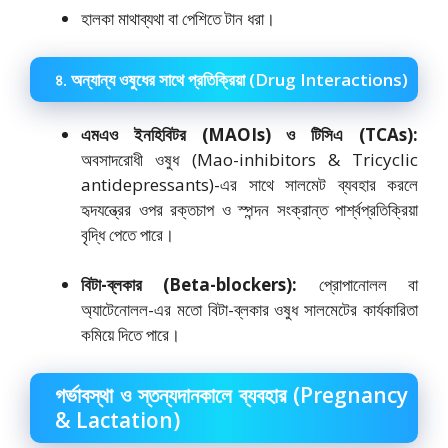
হালকা মাথাব্যথা বা পেশিতে টান ধরা।
৪. অন্যান্য ওষুধের সাথে প্রতিক্রিয়া (Drug Interactions)
এমএও ইনহিবিটর (MAOIs) ও টিসিএ (TCAs):
অবসাদরোধী ওষুধ (Mao-inhibitors & Tricyclic
antidepressants)-এর সাথে সালমেট ব্যবহার করলে
হৃদযন্ত্রের ওপর রক্তচাপ ও স্পন্দন সংক্রান্ত পার্শ্বপ্রতিক্রিয়া
বৃদ্ধি পেতে পারে।
বিটা-ব্লকার (Beta-blockers):
প্রোপানোলল বা
অ্যাটেনোলল-এর মতো বিটা-ব্লকার ওষুধ সালমেটের কার্যকারিতা
কমিয়ে দিতে পারে।
গর্ভাবস্থা ও স্তন্যদানকালে ব্যবহার (Pregnancy
& Lactation)