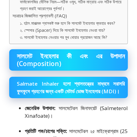
ফার্মাকোলজির মৌলিক নিয়ম—সঠিক ওষুধ, সঠিক মাত্রায় এবং সঠিক উপায়ে
গ্রহণ করাই আরোগ্যের পূর্বশর্ত।
সচরাচর জিজ্ঞাসিত প্রশ্নাবলী (FAQ)
১. হঠাৎ মারাত্মক শ্বাসকষ্ট শুরু হলে কি সালমেট ইনহেলার ব্যবহার করব?
২. স্পেসার (Spacer) দিয়ে কি সালমেট ইনহেলার নেওয়া যায়?
৩. সালমেট ইনহেলার নেওয়ার পর মুখ ধোয়ার প্রয়োজন আছে কি?
সালমেট ইনহেলার কী এবং এর উপাদান
(Composition)
Salmate Inhaler হলো শ্বাসতন্ত্রের মাধ্যমে সরাসরি
ফুসফুসে গ্রহণের জন্য একটি মেটার্ড ডোজ ইনহেলার (MDI)।
জেনেরিক উপাদান:
সালমেটেরল জিনাফয়েট (Salmeterol
Xinafoate)।
প্রতিটি পফ/চাপের শক্তি:
সালমেটেরল ২৫ মাইক্রোগ্রাম (25