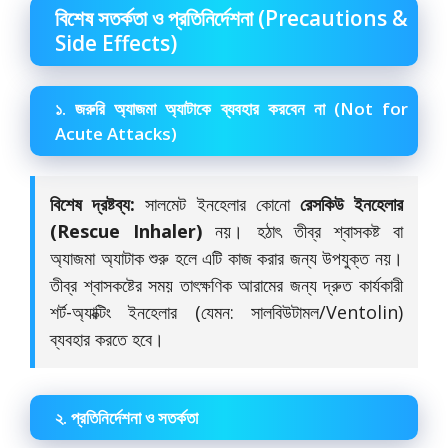
বিশেষ সতর্কতা ও প্রতিনির্দেশনা (Precautions &
Side Effects)
১. জরুরি অ্যাজমা অ্যাটাকে ব্যবহার করবেন না (Not for
Acute Attacks)
বিশেষ দ্রষ্টব্য:
সালমেট ইনহেলার কোনো
রেসকিউ ইনহেলার
(Rescue Inhaler)
নয়। হঠাৎ তীব্র শ্বাসকষ্ট বা
অ্যাজমা অ্যাটাক শুরু হলে এটি কাজ করার জন্য উপযুক্ত নয়।
তীব্র শ্বাসকষ্টের সময় তাৎক্ষণিক আরামের জন্য দ্রুত কার্যকারী
শর্ট-অ্যাক্টিং ইনহেলার (যেমন: সালবিউটামল/Ventolin)
ব্যবহার করতে হবে।
২. প্রতিনির্দেশনা ও সতর্কতা