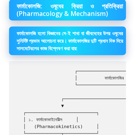
ফার্মাকোলজি: ওষুধের ক্রিয়া ও প্রতিক্রিয়া
(Pharmacology & Mechanism)
ফার্মাকোলজি হলো বিজ্ঞানের সে-ই শাখা যা জীবদেহের উপর ওষুধের
সুনির্দিষ্ট প্রভাব আলোচনা করে। ফার্মাকোলজির দুটি প্রধান দিক দিয়ে
সালমেটেরলের কাজ বিশ্লেষণ করা যায়:
                      ┌─────────────────────
                      │          ফার্মাকোলজির দুটি প্
                      └────────────────────┬
                                         │

                 ┌───────────────────────┴──
                 ▼                          
   ┌──────────────────────────┐             
   │ ১. ফার্মাকোকাইনেটিক্স     │                    │  ২
   │   (Pharmacokinetics)     │             
   └─────────────┬────────────┘             