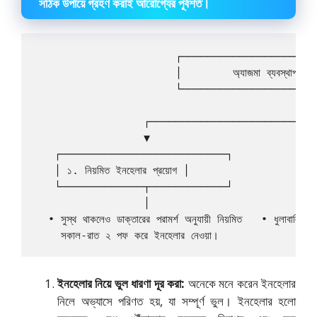
সঠিক উপায়ে গ্রহণ করাই আরোগ্যের পূর্বশর্ত।
                      ┌─────────────────────
                      │        অ্যাজমা ব্যবস্থাপনার ম
                      └────────────────────┬
                                         │

                 ┌───────────────────────┴──
                 ▼                          
   ┌──────────────────────────┐             
   │ ১. নিয়মিত ইনহেলার প্রয়োগ │                    │ ২.
   └─────────────┬────────────┘             
                 │                          
  • সুস্থ থাকলেও ডাক্তারের পরামর্শ অনুযায়ী নিয়মিত   • ধুলাবালি, ধোঁ
ইনহেলার নিয়ে ভুল ধারণা দূর করা:
অনেকে মনে করেন ইনহেলার
নিলে অভ্যাসে পরিণত হয়, যা সম্পূর্ণ ভুল। ইনহেলার হলো