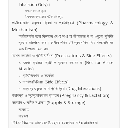
Inhalation Only)।
সাধারণ সেবনমাত্রা:
ইনহেলার ব্যবহারের সঠিক ধাপসমূহ:
ফার্মাকোলজি: ওষুধের ক্রিয়া ও প্রতিক্রিয়া (Pharmacology &
Mechanism)
ফার্মাকোলজি হলো বিজ্ঞানের সে-ই শাখা যা জীবদেহের উপর ওষুধের সুনির্দিষ্ট
প্রভাব আলোচনা করে। ফার্মাকোলজির দুটি প্রধান দিক দিয়ে সালমেটেরলের
কাজ বিশ্লেষণ করা যায়:
বিশেষ সতর্কতা ও প্রতিনির্দেশনা (Precautions & Side Effects)
১. জরুরি অ্যাজমা অ্যাটাকে ব্যবহার করবেন না (Not for Acute
Attacks)
২. প্রতিনির্দেশনা ও সতর্কতা
৩. পার্শ্বপ্রতিক্রিয়া (Side Effects)
৪. অন্যান্য ওষুধের সাথে প্রতিক্রিয়া (Drug Interactions)
গর্ভাবস্থা ও স্তন্যদানকালে ব্যবহার (Pregnancy & Lactation)
সরবরাহ ও সঠিক সংরক্ষণ (Supply & Storage)
সরবরাহ:
সংরক্ষণ:
চিকিৎসাবিজ্ঞানের আলোকে: ইনহেলার ব্যবহারের সঠিক মানসিকতা