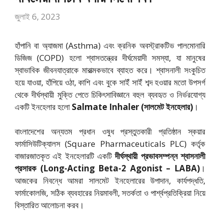
জুলাই 6, 2023
হাঁপানি বা অ্যাজমা (Asthma) এবং ক্রনিক অবস্ট্রাকটিভ পালমোনারি
ডিজিজ (COPD) হলো শ্বাসতন্ত্রের দীর্ঘমেয়াদী সমস্যা, যা মানুষের
স্বাভাবিক জীবনযাত্রাকে মারাত্মকভাবে ব্যাহত করে। শ্বাসনালী সংকুচিত
হয়ে যাওয়া, হাঁপিয়ে ওঠা, কাশি এবং বুকে সাইঁ সাইঁ শব্দ হওয়ার মতো উপসর্গ
থেকে দীর্ঘস্থায়ী মুক্তি পেতে চিকিৎসাবিজ্ঞানে বহুল ব্যবহৃত ও নির্ভরযোগ্য
একটি ইনহেলার হলো
Salmate Inhaler (সালমেট ইনহেলার)
।
বাংলাদেশের অন্যতম প্রধান ওষুধ প্রস্তুতকারী প্রতিষ্ঠান স্কয়ার
ফার্মাসিউটিক্যালস (Square Pharmaceuticals PLC) কর্তৃক
বাজারজাতকৃত এই ইনহেলারটি একটি
দীর্ঘস্থায়ী প্রভাবসম্পন্ন শ্বাসনালী
প্রসারক (Long-Acting Beta-2 Agonist – LABA)
।
আজকের নিবন্ধে আমরা সালমেট ইনহেলারের উপাদান, কার্যপদ্ধতি,
ফার্মাকোলজি, সঠিক ব্যবহারের নিয়মাবলী, সতর্কতা ও পার্শ্বপ্রতিক্রিয়া নিয়ে
বিস্তারিত আলোচনা করব।